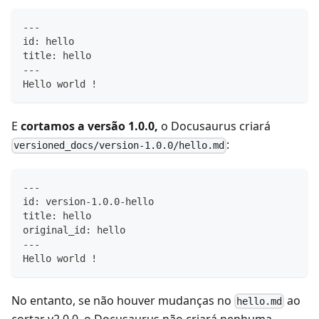
---
id: hello
title: hello
---
Hello world !
E
cortamos a versão 1.0.0,
o Docusaurus criará
:
versioned_docs/version-1.0.0/hello.md
---
id: version-1.0.0-hello
title: hello
original_id: hello
---
Hello world !
No entanto, se não houver mudanças no
ao
hello.md
cortar v2.0.0, o Docusaurus não criará nenhuma