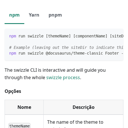
npm
Yarn
pnpm
npm
 run swizzle 
[
themeName
]
[
componentName
]
[
siteDir
# Example (leaving out the siteDir to indicate this 
npm
 run swizzle @docusaurus/theme-classic Footer -- 
The swizzle CLI is interactive and will guide you
through the whole
swizzle process
.
Opções
Nome
Descrição
The name of the theme to
themeName