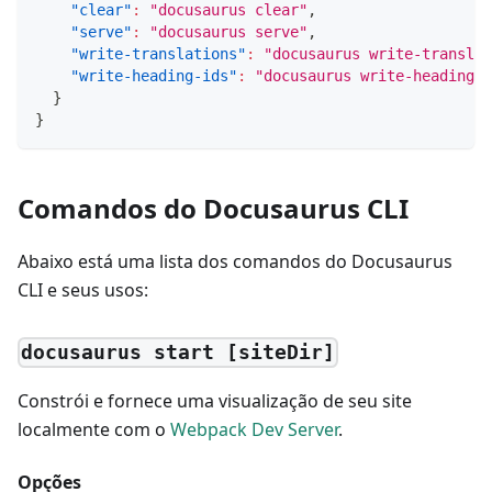
"clear"
:
"docusaurus clear"
,
"serve"
:
"docusaurus serve"
,
"write-translations"
:
"docusaurus write-translat
"write-heading-ids"
:
"docusaurus write-heading-i
}
}
Comandos do Docusaurus CLI
Abaixo está uma lista dos comandos do Docusaurus
CLI e seus usos:
docusaurus start [siteDir]
Constrói e fornece uma visualização de seu site
localmente com o
Webpack Dev Server
.
Opções