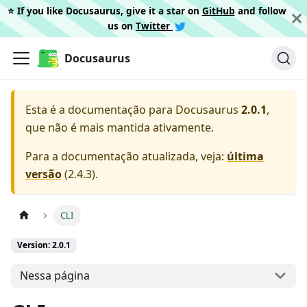
⭐️ If you like Docusaurus, give it a star on
GitHub
and follow
us on
Twitter
Docusaurus
Esta é a documentação para
Docusaurus
2.0.1
,
que não é mais mantida ativamente.
Para a documentação atualizada, veja:
última
versão
(
2.4.3
).
CLI
Version: 2.0.1
Nessa página