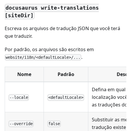
docusaurus write-translations
[siteDir]
Escreva os arquivos de tradução JSON que você terá
que traduzir.
Por padrão, os arquivos são escritos em
.
website/i18n/<defaultLocale>/...
Nome
Padrão
Descr
Defina em qual p
localização você 
--locale
<defaultLocale>
as traduções dos
Substituir as me
--override
false
tradução existen