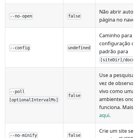
Não abrir autom
--no-open
false
página no naveg
Caminho para o 
configuração do
--config
undefined
padrão para
[siteDir]/docus
Use a pesquisa 
vez de observar 
vivo como uma a
--poll
false
ambientes onde a
[optionalIntervalMs]
funciona. Mais 
aqui
.
Crie um site sem
--no-minify
false