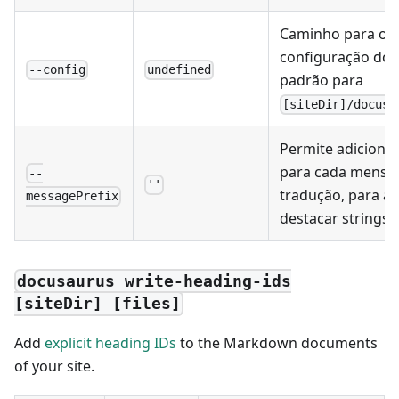
Caminho para o a
configuração do 
--config
undefined
padrão para
[siteDir]/docusa
Permite adiciona
para cada mensa
--
''
tradução, para aj
messagePrefix
destacar strings 
docusaurus write-heading-ids
[siteDir] [files]
Add
explicit heading IDs
to the Markdown documents
of your site.