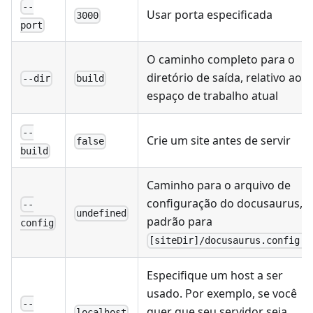
--
Usar porta especificada
3000
port
O caminho completo para o
diretório de saída, relativo ao
--dir
build
espaço de trabalho atual
--
Crie um site antes de servir
false
build
Caminho para o arquivo de
configuração do docusaurus,
--
undefined
padrão para
config
[siteDir]/docusaurus.config.j
Especifique um host a ser
usado. Por exemplo, se você
--
quer que seu servidor seja
localhost