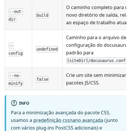
O caminho completo para o
--out-
novo diretório de saída, relat
build
dir
ao espaço de trabalho atual.
Caminho para o arquivo de
configuração do docusaurus
--
undefined
padrão para
config
[siteDir]/docusaurus.config
Crie um site sem minimizar o
--no-
false
pacotes JS/CSS.
minify
INFO
Para a minimização avançada do pacote CSS,
usamos a
predefinição cssnano avançada
(junto
com vários plug-ins PostCSS adicionais) e