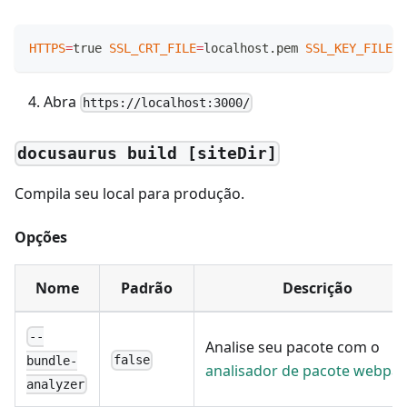
HTTPS
=
true 
SSL_CRT_FILE
=
localhost.pem 
SSL_KEY_FILE
=
l
Abra
https://localhost:3000/
docusaurus build [siteDir]
Compila seu local para produção.
Opções
Nome
Padrão
Descrição
--
Analise seu pacote com o
false
bundle-
analisador de pacote webpa
analyzer