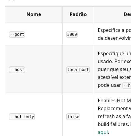
Nome
Padrão
Desc
Especifica a por
--port
3000
de desenvolvime
Especifique um h
usado. Por exem
quer que seu ser
--host
localhost
acessível exter
pode usar
--hos
Enables Hot Mo
Replacement wi
refresh as a fall
--hot-only
false
build failures. 
aqui
.