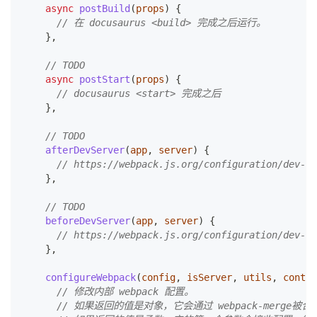
async
postBuild
(
props
)
{
// 在 docusaurus <build> 完成之后运行。
}
,
// TODO
async
postStart
(
props
)
{
// docusaurus <start> 完成之后
}
,
// TODO
afterDevServer
(
app
,
 server
)
{
// https://webpack.js.org/configuration/dev-se
}
,
// TODO
beforeDevServer
(
app
,
 server
)
{
// https://webpack.js.org/configuration/dev-se
}
,
configureWebpack
(
config
,
 isServer
,
 utils
,
 conten
// 修改内部 webpack 配置。 
// 如果返回的值是对象，它会通过 webpack-merge