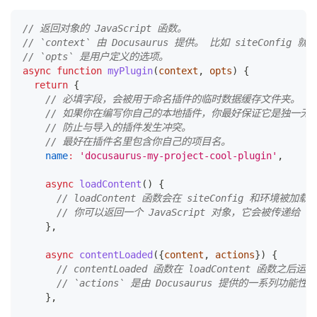
// 返回对象的 JavaScript 函数。
// `context` 由 Docusaurus 提供。 比如 siteConfig 
// `opts` 是用户定义的选项。
async
function
myPlugin
(
context
,
 opts
)
{
return
{
// 必填字段，会被用于命名插件的临时数据缓存文件夹。
// 如果你在编写你自己的本地插件，你最好保证它是独一无
// 防止与导入的插件发生冲突。
// 最好在插件名里包含你自己的项目名。
name
:
'docusaurus-my-project-cool-plugin'
,
async
loadContent
(
)
{
// loadContent 函数会在 siteConfig 和环境被加
// 你可以返回一个 JavaScript 对象，它会被传递给 con
}
,
async
contentLoaded
(
{
content
,
 actions
}
)
{
// contentLoaded 函数在 loadContent 函数之后运
// `actions` 是由 Docusaurus 提供的一系列功能性 
}
,