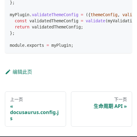
}
;
myPlugin
.
validateThemeConfig
=
(
{
themeConfig
,
 valida
const
 validatedThemeConfig 
=
validate
(
myValidation
return
 validatedThemeConfig
;
}
;
module
.
exports
=
 myPlugin
;
编辑此页
上一页
下一页
生命周期 API
docusaurus.config.j
s