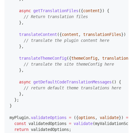
async
getTranslationFiles
(
{
content
}
)
{
// Return translation files
}
,
translateContent
(
{
content
,
 translationFiles
}
)
{
// translate the plugin content here
}
,
translateThemeConfig
(
{
themeConfig
,
 translationFi
// translate the site themeConfig here
}
,
async
getDefaultCodeTranslationMessages
(
)
{
// return default theme translations here
}
,
}
;
}
myPlugin
.
validateOptions
=
(
{
options
,
 validate
}
)
=>
const
 validatedOptions 
=
validate
(
myValidationSche
return
 validatedOptions
;