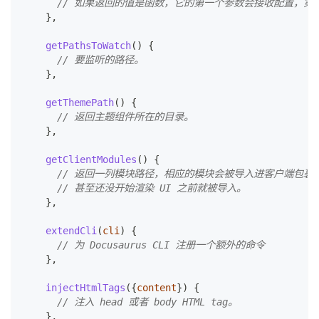
// 如果返回的值是函数，它的第一个参数会接收配置，第二个
}
,
getPathsToWatch
(
)
{
// 要监听的路径。
}
,
getThemePath
(
)
{
// 返回主题组件所在的目录。
}
,
getClientModules
(
)
{
// 返回一列模块路径，相应的模块会被导入进客户端包裹。 
// 甚至还没开始渲染 UI 之前就被导入。
}
,
extendCli
(
cli
)
{
// 为 Docusaurus CLI 注册一个额外的命令
}
,
injectHtmlTags
(
{
content
}
)
{
// 注入 head 或者 body HTML tag。
}
,