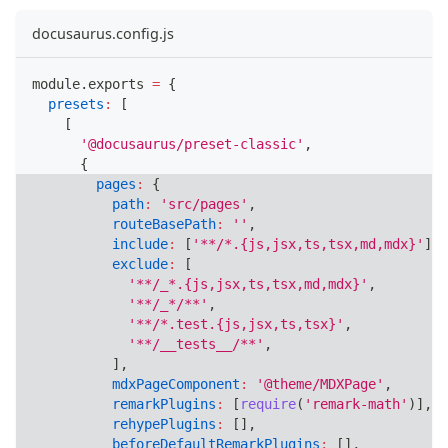
docusaurus.config.js
module
.
exports
=
{
presets
:
[
[
'@docusaurus/preset-classic'
,
{
pages
:
{
path
:
'src/pages'
,
routeBasePath
:
''
,
include
:
[
'**/*.{js,jsx,ts,tsx,md,mdx}'
]
,
exclude
:
[
'**/_*.{js,jsx,ts,tsx,md,mdx}'
,
'**/_*/**'
,
'**/*.test.{js,jsx,ts,tsx}'
,
'**/__tests__/**'
,
]
,
mdxPageComponent
:
'@theme/MDXPage'
,
remarkPlugins
:
[
require
(
'remark-math'
)
]
,
rehypePlugins
:
[
]
,
beforeDefaultRemarkPlugins
:
[
]
,