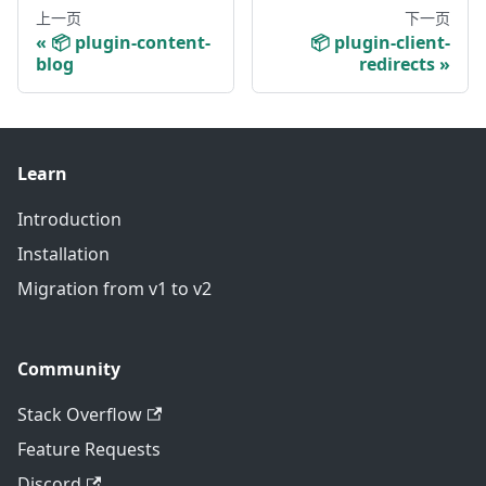
上一页
下一页
📦 plugin-content-
📦 plugin-client-
blog
redirects
Learn
Introduction
Installation
Migration from v1 to v2
Community
Stack Overflow
Feature Requests
Discord