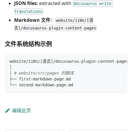
JSON files
: extracted with
docusaurus write-
translations
Markdown 文件
：
website/i18n/[语
言]/docusaurus-plugin-content-pages
文件系统结构示例
website/i18n/
[
语言
]
/docusaurus-plugin-content-pages
│
│ 
# website/src/pages 的翻译
├── first-markdown-page.md
└── second-markdown-page.md
编辑此页