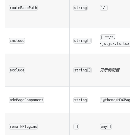
routeBasePath
string
'/'
['**/*.
include
string[]
{js,jsx,ts,tsx,m
见示例配置
exclude
string[]
mdxPageComponent
string
'@theme/MDXPage'
remarkPlugins
[]
any[]