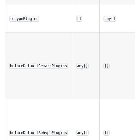
rehypePlugins
[]
any[]
beforeDefaultRemarkPlugins
any[]
[]
beforeDefaultRehypePlugins
any[]
[]