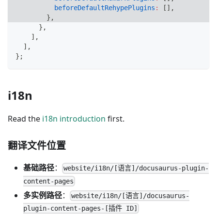
beforeDefaultRehypePlugins
:
[
]
,
}
,
}
,
]
,
]
,
}
;
i18n
Read the
i18n introduction
first.
翻译文件位置
基础路径
：
website/i18n/[语言]/docusaurus-plugin-
content-pages
多实例路径
：
website/i18n/[语言]/docusaurus-
plugin-content-pages-[插件 ID]