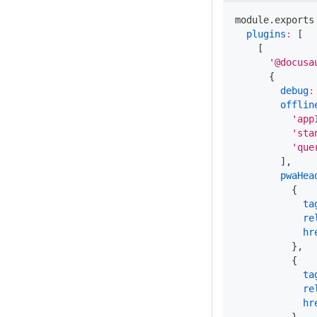
module
.
exports
plugins
:
[
[
'@docusa
{
debug
:
offlin
'app
'sta
'que
]
,
pwaHea
{
ta
re
hr
}
,
{
ta
re
hr