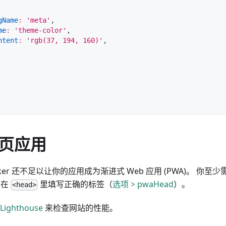
gName
:
'meta'
,
me
:
'theme-color'
,
ntent
:
'rgb(37, 194, 160)'
,
页应用
 Worker 还不足以让你的应用成为渐进式 Web 应用 (PWA)。 你
并在
里填写正确的标签（
选项 > pwaHead
）。
<head>
Lighthouse
来检查网站的性能。