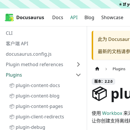
⭐️ If
Docusaurus
Docusaurus
Docs
API
Blog
Showcase
CLI
此为
Docusaur
客户端 API
最新的文档请
docusaurus.config.js
Plugin method references
Plugins
Plugins
版本：2.2.0
📦 plugin-content-docs
📦 pl
📦 plugin-content-blog
📦 plugin-content-pages
使用
Workbox
来添
📦 plugin-client-redirects
让你创建支持离线模
📦 plugin-debug