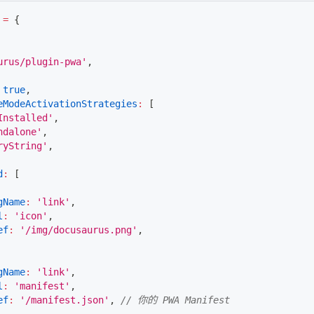
=
{
urus/plugin-pwa'
,
true
,
eModeActivationStrategies
:
[
Installed'
,
ndalone'
,
ryString'
,
d
:
[
gName
:
'link'
,
l
:
'icon'
,
ef
:
'/img/docusaurus.png'
,
gName
:
'link'
,
l
:
'manifest'
,
ef
:
'/manifest.json'
,
// 你的 PWA Manifest