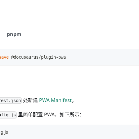
pnpm
save
 @docusaurus/plugin-pwa
处新建
PWA Manifest
。
fest.json
里简单配置 PWA，如下所示：
nfig.js
g.js