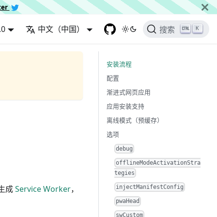
ter
.0
中文（中国）
K
搜索
安装流程
配置
渐进式网页应用
应用安装支持
离线模式（预缓存）
选项
debug
offlineModeActivationStra
tegies
中生成
Service Worker
，
injectManifestConfig
pwaHead
swCustom