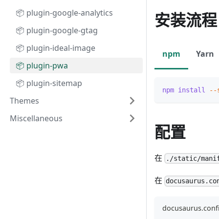
📦 plugin-google-analytics
安装流程
📦 plugin-google-gtag
📦 plugin-ideal-image
npm
Yarn
📦 plugin-pwa
📦 plugin-sitemap
npm
install
--
Themes
Miscellaneous
配置
在
./static/mani
在
docusaurus.co
docusaurus.confi