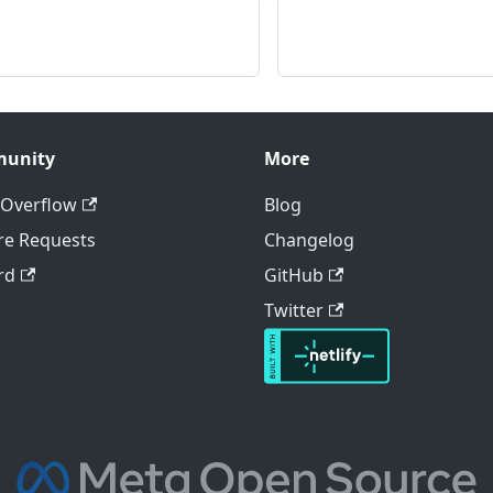
unity
More
 Overflow
Blog
re Requests
Changelog
rd
GitHub
Twitter