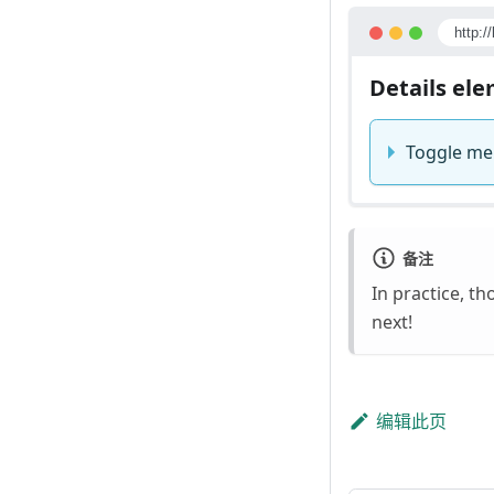
http:/
Details el
Toggle me
备注
In practice, t
next!
编辑此页