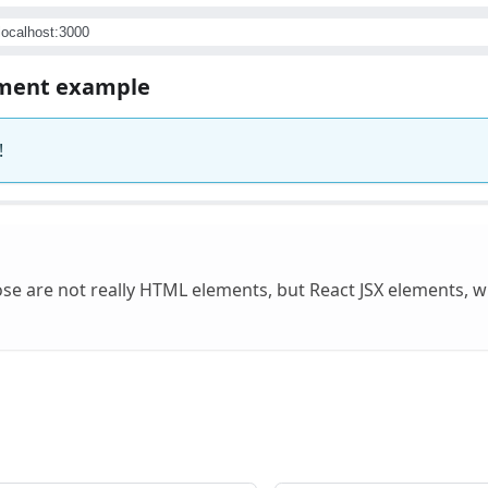
/localhost:3000
ement example
!
hose are not really HTML elements, but React JSX elements, w