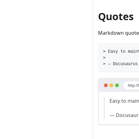
Quotes
Markdown quotes 
>
 Easy to main
>
>
 — Docusaurus
http:/
Easy to mai
— Docusaur