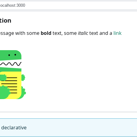
/localhost:3000
tion
essage with some
bold
text, some
italic
text and a
link
declarative