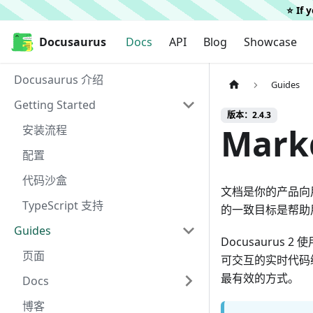
⭐️ If
Docusaurus
Docusaurus
Docs
API
Blog
Showcase
Docusaurus 介绍
Guides
Getting Started
版本：2.4.3
Mar
安装流程
配置
代码沙盒
文档是你的产品向
TypeScript 支持
的一致目标是帮助
Guides
Docusaurus
页面
可交互的实时代码
最有效的方式。
Docs
博客