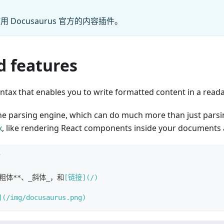
 Docusaurus 官方的内容插件。
d features
tax that enables you to write formatted content in a reada
he parsing engine, which can do much more than just pars
x
, like rendering React components inside your documents a
粗体
**
、
_
斜体
_
，和
[
链接
](
/
)
](
/img/docusaurus.png
)