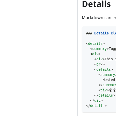
Details
Markdown can e
###
 Details el
<
details
>
<
summary
>
Tog
<
div
>
<
div
>
This 
<
br
/>
<
details
>
<
summary
        Nested
</
summar
<
div
>
😲
</
details
>
</
div
>
</
details
>