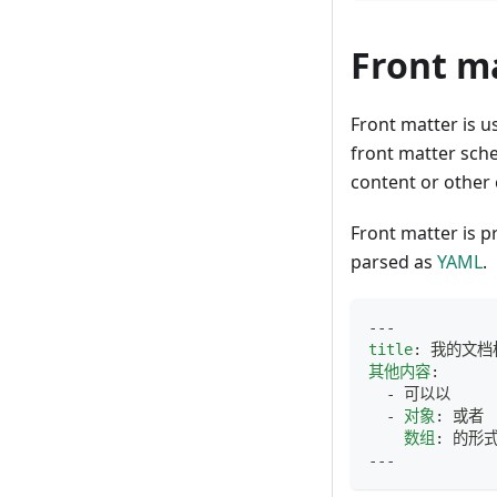
Front m
Front matter is u
front matter sche
content or other 
Front matter is p
parsed as
YAML
.
---
title
:
 我的文档
其他内容
:
-
 可以以
-
对象
:
 或者
数组
:
 的形
---