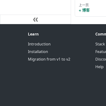
上一页
博客
Learn
Comm
Introduction
Stack
Installation
Featu
Migration from v1 to v2
Disco
Help