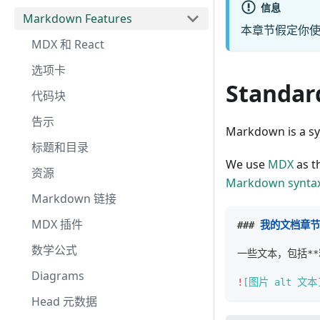
信息
Markdown Features
本章节假定你使用
MDX 和 React
选项卡
Standar
代码块
告示
Markdown is a syn
标题和目录
We use
MDX
as t
资源
Markdown synta
Markdown 链接
MDX 插件
###
 我的文档章节
数学公式
一些文本，包括
**
Diagrams
!
[
图片 alt 文本
Head 元数据