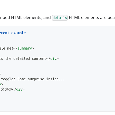
mbed HTML elements, and
HTML elements are beaut
details
ement example
gle me!
</
summary
>
is the detailed content
</
div
>
>
 toggle! Some surprise inside...
y
>
😲😲😲
</
div
>