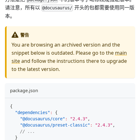
请注意，所有以
开头的包都需要使用同一版
@docusaurus/
本。
警告
You are browsing an archived version and the
snippet below is outdated. Please go to the
main
site
and follow the instructions there to upgrade
to the latest version.
package.json
{
"dependencies"
:
{
"@docusaurus/core"
:
"2.4.3"
,
"@docusaurus/preset-classic"
:
"2.4.3"
,
// ...
}