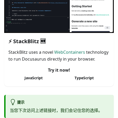
⚡ StackBlitz 🆕
StackBlitz uses a novel
WebContainers
technology
to run Docusaurus directly in your browser.
Try it now!
JavaScript
TypeScript
提示
当您下次访问上述链接时，我们会记住您的选择。