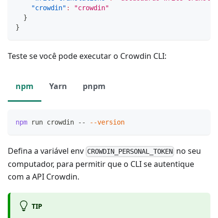
"crowdin"
:
"crowdin"
}
}
Teste se você pode executar o Crowdin CLI:
npm
Yarn
pnpm
npm
 run crowdin -- 
--version
Defina a variável env
no seu
CROWDIN_PERSONAL_TOKEN
computador, para permitir que o CLI se autentique
com a API Crowdin.
TIP