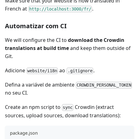
Make sure that your website is now translated in
French at
.
http://localhost:3000/fr/
Automatizar com CI
We will configure the CI to
download the Crowdin
translations at build time
and keep them outside of
Git.
Adicione
ao
.
website/i18n
.gitignore
Defina a variável de ambiente
CROWDIN_PERSONAL_TOKEN
no seu CI.
Create an npm script to
Crowdin (extract
sync
sources, upload sources, download translations):
package.json