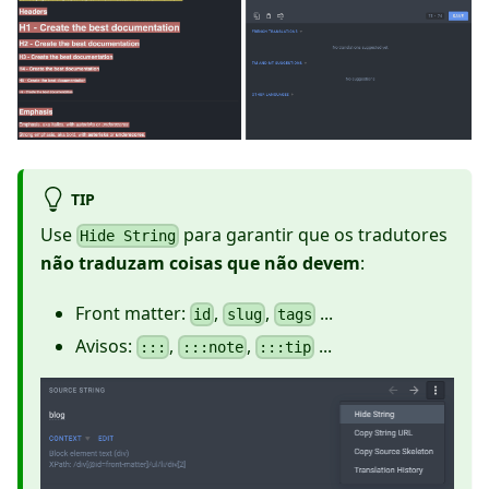
TIP
Use
para garantir que os tradutores
Hide String
não traduzam coisas que não devem
:
Front matter:
,
,
...
id
slug
tags
Avisos:
,
,
...
:::
:::note
:::tip