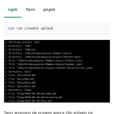
npm
Yarn
pnpm
npm
 run crowdin upload
Seus arquivos de origem agora são visíveis na