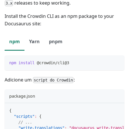
releases to keep working.
3.x
Install the Crowdin CLI as an npm package to your
Docusaurus site:
npm
Yarn
pnpm
npm
install
 @crowdin/cli@3
Adicione um
:
script do Crowdin
package.json
{
"scripts"
:
{
// ...
"write-translations"
:
"docusaurus write-translat