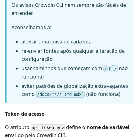
Os avisos Crowdin CLI nem sempre são fáceis de
entender.
Aconselhamos a:
alterar uma coisa de cada vez
re-enviar fontes após qualquer alteração de
configuração
usar caminhos que começam com
(
não
/
./
funciona)
evitar padrões de globalização extravagantes
como
(não funciona)
/docs/**/*.(md|mdx)
Token de acesso
O atributo
define o
nome da variável
api_token_env
env
lido pelo Crowdin CLI.