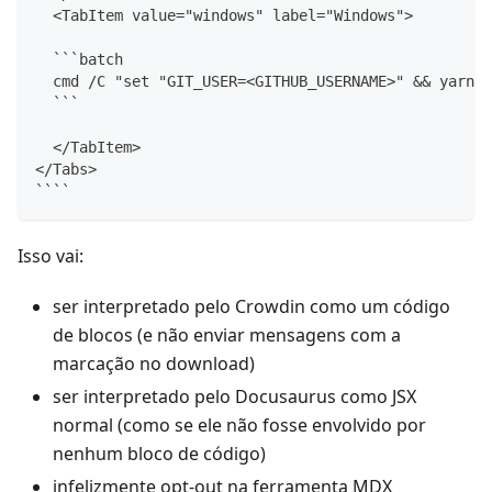
  <TabItem value="windows" label="Windows">
  ```batch
  cmd /C "set "GIT_USER=<GITHUB_USERNAME>" && yarn d
  ```
  </TabItem>
</Tabs>
````
Isso vai:
ser interpretado pelo Crowdin como um código
de blocos (e não enviar mensagens com a
marcação no download)
ser interpretado pelo Docusaurus como JSX
normal (como se ele não fosse envolvido por
nenhum bloco de código)
infelizmente opt-out na ferramenta MDX