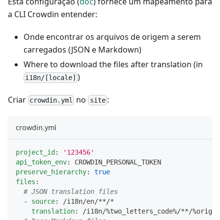
Esta configuração (
doc
) fornece um mapeamento para
a CLI Crowdin entender:
Onde encontrar os arquivos de origem a serem
carregados (JSON e Markdown)
Where to download the files after translation (in
)
i18n/[locale]
Criar
no
:
crowdin.yml
site
crowdin.yml
project_id
:
'123456'
api_token_env
:
 CROWDIN_PERSONAL_TOKEN
preserve_hierarchy
:
true
files
:
# JSON translation files
-
source
:
 /i18n/en/
**/*
translation
:
 /i18n/%two_letters_code%/
**/%origin