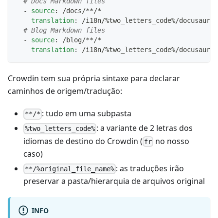
# Docs Markdown files
-
source
:
 /docs/
**/*
translation
:
 /i18n/%two_letters_code%/docusaurus
# Blog Markdown files
-
source
:
 /blog/
**/*
translation
:
 /i18n/%two_letters_code%/docusaurus
Crowdin tem sua própria sintaxe para declarar
caminhos de origem/tradução:
: tudo em uma subpasta
**/*
: a variante de 2 letras dos
%two_letters_code%
idiomas de destino do Crowdin (
no nosso
fr
caso)
: as traduções irão
**/%original_file_name%
preservar a pasta/hierarquia de arquivos original
INFO