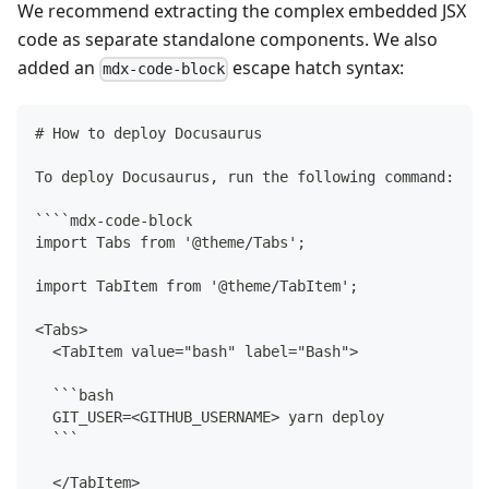
We recommend extracting the complex embedded JSX
code as separate standalone components. We also
added an
escape hatch syntax:
mdx-code-block
# How to deploy Docusaurus
To deploy Docusaurus, run the following command:
````mdx-code-block 
import Tabs from '@theme/Tabs';
import TabItem from '@theme/TabItem';
<Tabs>
  <TabItem value="bash" label="Bash">
  ```bash
  GIT_USER=<GITHUB_USERNAME> yarn deploy
  ```
  </TabItem>