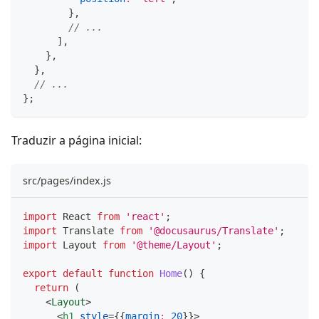
}
,
// ...
]
,
}
,
}
,
// ...
}
;
Traduzir a página inicial:
src/pages/index.js
import
React
from
'react'
;
import
Translate
from
'@docusaurus/Translate'
;
import
Layout
from
'@theme/Layout'
;
export
default
function
Home
(
)
{
return
(
<
Layout
>
<
h1
style
=
{
{
margin
:
20
}
}
>