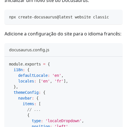
Inicializar um novo site do Docusaurus:
npx create-docusaurus@latest website classic
Adicione a configuração do site para o idioma francês:
docusaurus.config.js
module
.
exports
=
{
i18n
:
{
defaultLocale
:
'en'
,
locales
:
[
'en'
,
'fr'
]
,
}
,
themeConfig
:
{
navbar
:
{
items
:
[
// ...
{
type
:
'localeDropdown'
,
position
:
'left'
,