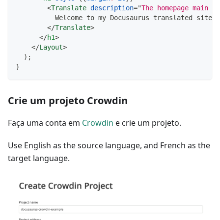
<
Translate
description
=
"
The homepage main he
          Welcome to my Docusaurus translated site!
</
Translate
>
</
h1
>
</
Layout
>
)
;
}
Crie um projeto Crowdin
Faça uma conta em
Crowdin
e crie um projeto.
Use English as the source language, and French as the
target language.