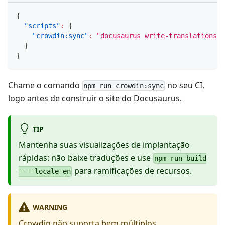
{
"scripts"
:
{
"crowdin:sync"
:
"docusaurus write-translations &
}
}
Chame o comando
no seu CI,
npm run crowdin:sync
logo antes de construir o site do Docusaurus.
TIP
Mantenha suas visualizações de implantação
rápidas: não baixe traduções e use
npm run build
para ramificações de recursos.
- --locale en
WARNING
Crowdin não suporta bem múltiplos