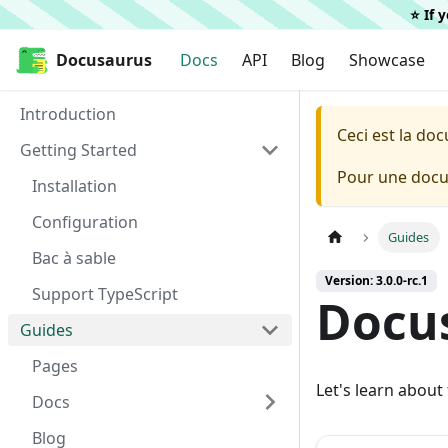
⭐️ If
Docusaurus
Docusaurus
Docs
API
Blog
Showcase
Introduction
Ceci est la do
Getting Started
Pour une docum
Installation
Configuration
Guides
Bac à sable
Version: 3.0.0-rc.1
Support TypeScript
Docu
Guides
Pages
Let's learn abou
Docs
Blog