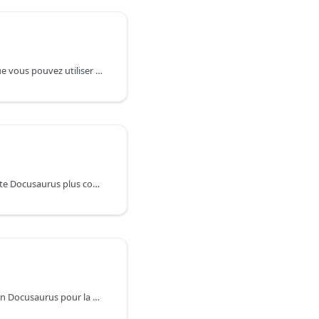
Il y a quelques options que vous pouvez utiliser pour ajouter une recherche à votre site web :
Comment rendre votre site Docusaurus plus convivial pour les moteurs de recherche.
Déployez votre application Docusaurus pour la production sur une gamme de services d'hébergement statiques.