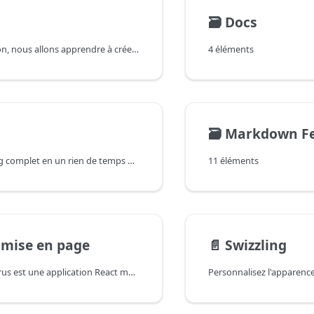
🗃️
Docs
Dans cette section, nous allons apprendre à créer des pages dans Docusaurus.
4 éléments
🗃️
Markdown Fe
Déployez un blog complet en un rien de temps avec Docusaurus.
11 éléments
t mise en page
📄️
Swizzling
Un site Docusaurus est une application React mono-page pré-rendue. Vous pouvez la styliser de la même manière que les applications React.