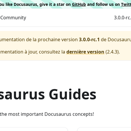
 you like Docusaurus, give it a star on
GitHub
and follow us on
Twit
Community
3.0.0-rc
cumentation de la prochaine version
3.0.0-rc.1
de
Docusaur
entation à jour, consultez la
dernière version
(
2.4.3
).
saurus Guides
t the most important Docusaurus concepts!