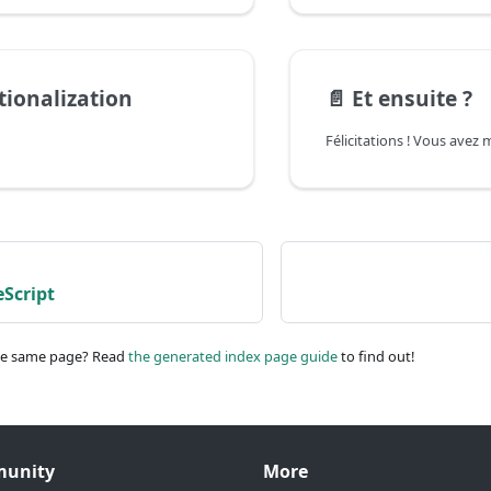
tionalization
📄️
Et ensuite ?
Script
he same page? Read
the generated index page guide
to find out!
unity
More