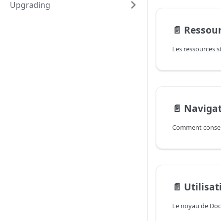
Upgrading
📄️
Ressour
📄️
Navigat
📄️
Utilisa