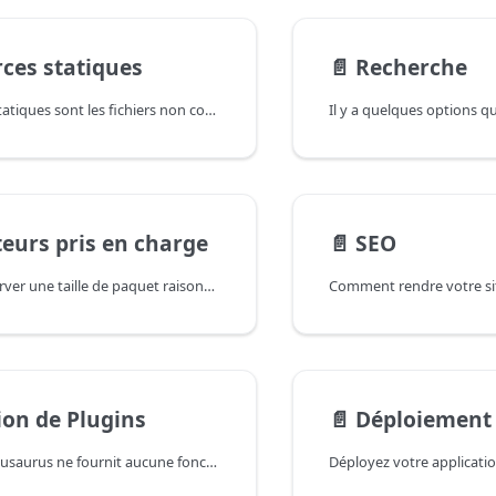
ces statiques
📄️
Recherche
Les ressources statiques sont les fichiers non codés qui sont directement copiés dans le résultat de la construction. Découvrez comment elles sont traitées et quelles sont les meilleures pratiques d'utilisation des ressources statiques.
eurs pris en charge
📄️
SEO
Comment conserver une taille de paquet raisonnable tout en assurant une prise en charge suffisante du navigateur.
tion de Plugins
📄️
Déploiement
Le noyau de Docusaurus ne fournit aucune fonctionnalité propre. Toutes les fonctionnalités sont déléguées à des plugins individuels : la fonctionnalité docs fournie par le plugin docs; la fonctionnalité blog fournie par le plugin blog; ou les pages individuelles fournies par le plugin pages. S'il n'y a pas de plugins installés, le site ne contiendra pas de routes.