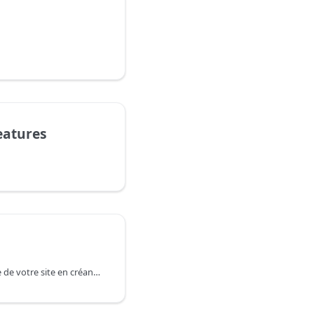
atures
Personnalisez l'apparence de votre site en créant vos propres composants de thème