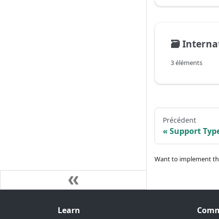
🗃️
Interna
3 éléments
Précédent
Support Type
Want to implement t
Learn
Comm