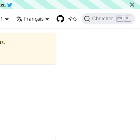
ter
.1
Français
Chercher
K
us
.