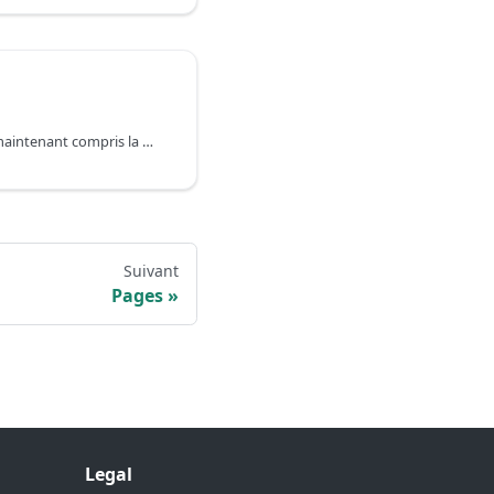
Félicitations ! Vous avez maintenant compris la plupart des fonctionnalités principales de Docusaurus. Vous avez :
Suivant
Pages
Legal