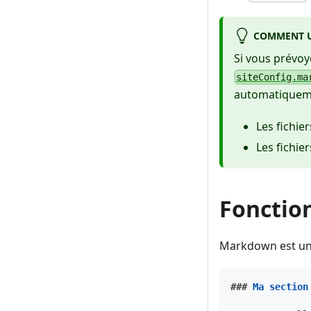
COMMENT 
Si vous prévo
siteConfig.ma
automatiquemen
Les fichie
Les fichie
Fonctio
Markdown est une
###
 Ma section