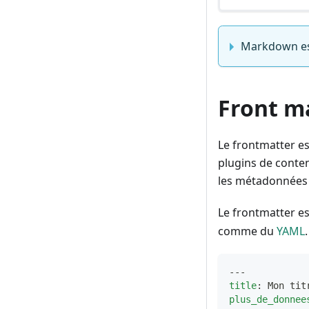
Markdown est
Front m
Le frontmatter es
plugins de conten
les métadonnées 
Le frontmatter est
comme du
YAML
.
---
title
:
 Mon tit
plus_de_donnee