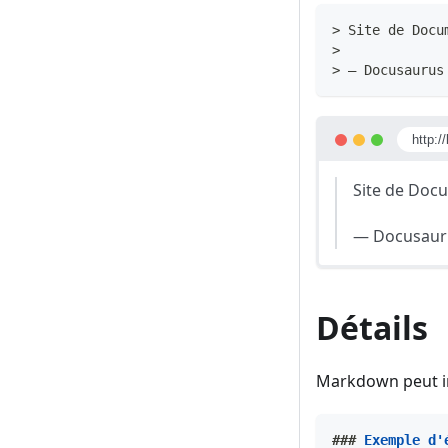
>
 Site de Docu
>
>
 — Docusaurus
http:/
Site de Docu
— Docusaur
Détails
Markdown peut i
###
 Exemple d'