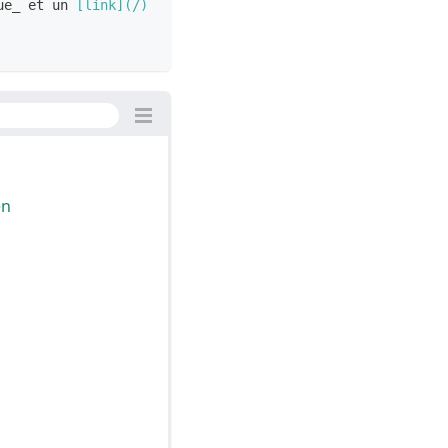
ue
_
 et un 
[
link
](
/
)
en