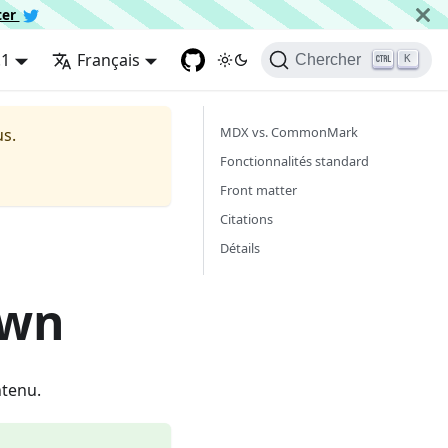
ter
.1
Français
Chercher
K
MDX vs. CommonMark
us
.
Fonctionnalités standard
Front matter
Citations
Détails
own
ntenu.