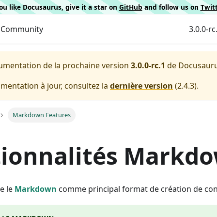
 you like Docusaurus, give it a star on
GitHub
and follow us on
Twit
Community
3.0.0-rc
cumentation de la prochaine version
3.0.0-rc.1
de
Docusaur
entation à jour, consultez la
dernière version
(
2.4.3
).
Markdown Features
tionnalités Markd
e le
Markdown
comme principal format de création de co