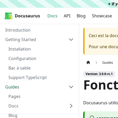
⭐️ If
Docusaurus
Docusaurus
Docs
API
Blog
Showcase
Introduction
Ceci est la do
Getting Started
Pour une docum
Installation
Configuration
Guides
Bac à sable
Version: 3.0.0-rc.1
Support TypeScript
Fonc
Guides
Pages
Docusaurus utilis
Docs
Blog