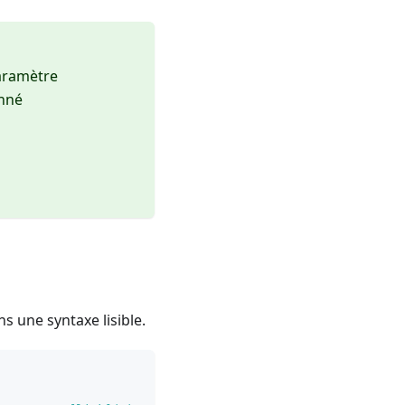
aramètre
onné
 une syntaxe lisible.