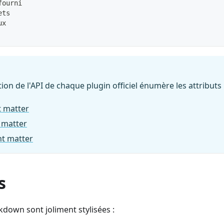
fourni
ets
ux
on de l'API de chaque plugin officiel énumère les attributs 
t matter
 matter
nt matter
s
kdown sont joliment stylisées :