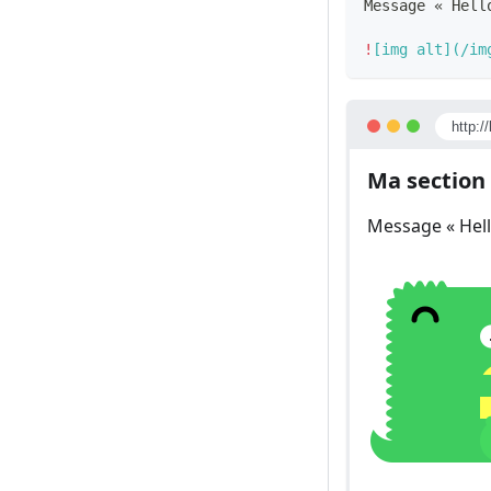
Message « Hell
!
[
img alt
](
/im
http:/
Ma section
Message « Hell