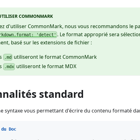
UTILISER COMMONMARK
yez d'utiliser CommonMark, nous vous recommandons le p
. Le format approprié sera sélecti
rkdown.format: 'detect'
t, basé sur les extensions de fichier :
rs
utiliseront le format CommonMark
.md
rs
utiliseront le format MDX
.mdx
nnalités standard
 syntaxe vous permettant d'écrire du contenu formaté dans
 du Doc