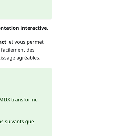
tation interactive
.
act
, et vous permet
 facilement des
issage agréables.
r MDX transforme
ns suivants que