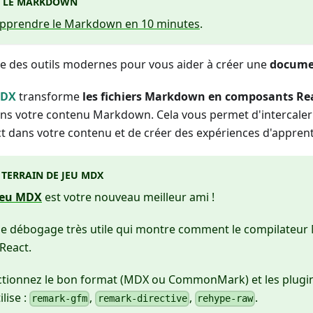
E LE MARKDOWN
pprendre le Markdown en 10 minutes
.
se des outils modernes pour vous aider à créer une
documen
DX
transforme
les fichiers Markdown en composants Re
 dans votre contenu Markdown. Cela vous permet d'intercaler
 dans votre contenu et de créer des expériences d'apprent
E TERRAIN DE JEU MDX
 jeu MDX
est votre nouveau meilleur ami !
l de débogage très utile qui montre comment le compilateu
React.
ectionnez le bon format (MDX ou CommonMark) et les plugi
lise :
,
,
.
remark-gfm
remark-directive
rehype-raw