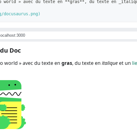
o world » avec du texte en 
**
gras
**
, du texte en 
_
italiq
g/docusaurus.png
)
/localhost:3000
 du Doc
o world » avec du texte en
gras
, du texte en
italique
et un
li