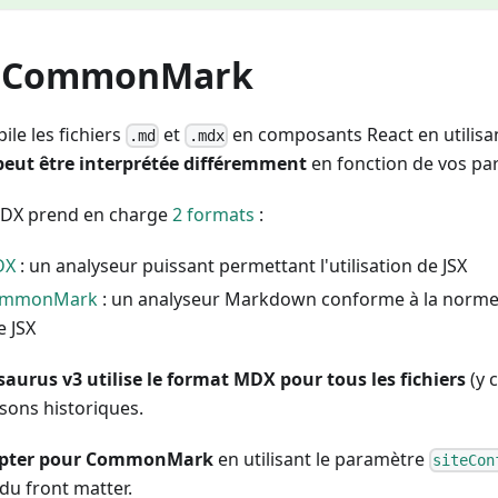
. CommonMark
le les fichiers
et
en composants React en utilisa
.md
.mdx
peut être interprétée différemment
en fonction de vos pa
MDX prend en charge
2 formats
:
DX
: un analyseur puissant permettant l'utilisation de JSX
ommonMark
: un analyseur Markdown conforme à la norme 
e JSX
aurus v3 utilise le format MDX pour tous les fichiers
(y 
isons historiques.
opter pour CommonMark
en utilisant le paramètre
siteCon
du front matter.