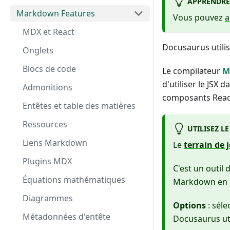
APPRENDR
Markdown Features
Vous pouvez
a
MDX et React
Docusaurus utili
Onglets
Blocs de code
Le compilateur
M
d'utiliser le JSX
Admonitions
composants React
Entêtes et table des matières
Ressources
UTILISEZ L
Liens Markdown
Le
terrain de
Plugins MDX
C'est un outi
Équations mathématiques
Markdown en 
Diagrammes
Options
: sél
Métadonnées d'entête
Docusaurus uti