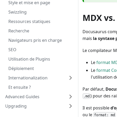
Style et mise en page
Swizzling
MDX vs
Ressources statiques
Recherche
Docusaurus compi
mais
la syntaxe 
Navigateurs pris en charge
SEO
Le compilateur 
Utilisation de Plugins
Le
format M
Déploiement
Le
format C
l'utilisation d
Internationalization
Et ensuite ?
Par défaut,
Docus
) pour des ra
Advanced Guides
.md
Upgrading
Il est possible
d'
ou le
format: md