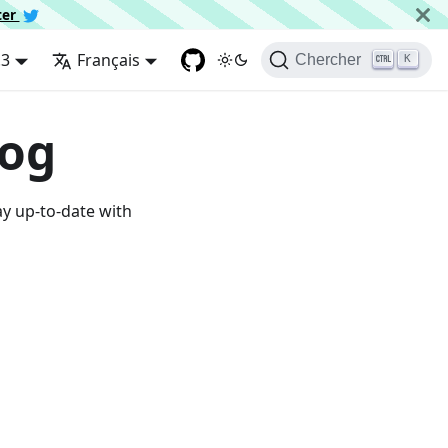
ter
.3
Français
Chercher
K
log
ay up-to-date with