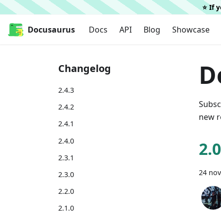
⭐️ If
Docusaurus
Docs
API
Blog
Showcase
D
Changelog
2.4.3
Subsc
2.4.2
new r
2.4.1
2.4.0
2.
2.3.1
24 no
2.3.0
2.2.0
2.1.0