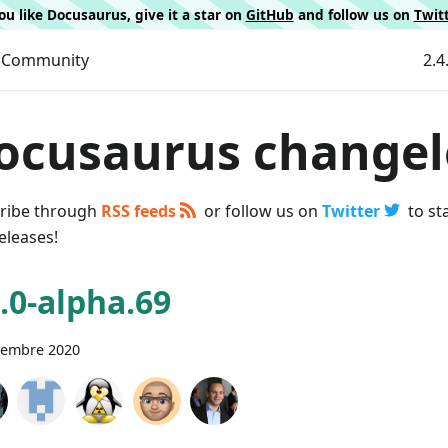
 you like Docusaurus, give it a star on
GitHub
and follow us on
Twit
Community
2.4
ocusaurus change
ribe through
RSS feeds
or follow us on
Twitter
to st
eleases!
0.0-alpha.69
vembre 2020